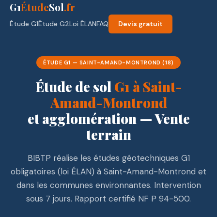
G1
Étude
Sol
.fr
Étude G1
Étude G2
Loi ÉLAN
FAQ
Devis gratuit
ÉTUDE G1 — SAINT-AMAND-MONTROND (18)
Étude de sol
G1 à Saint-
Amand-Montrond
et agglomération — Vente
terrain
BIBTP réalise les études géotechniques G1
obligatoires (loi ÉLAN) à Saint-Amand-Montrond et
dans les communes environnantes. Intervention
sous 7 jours. Rapport certifié NF P 94-500.