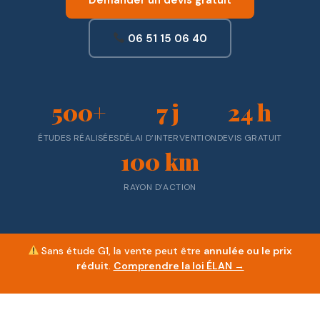
Demander un devis gratuit
06 51 15 06 40
500+
7 j
24 h
ÉTUDES RÉALISÉES
DÉLAI D’INTERVENTION
DEVIS GRATUIT
100 km
RAYON D’ACTION
Sans étude G1, la vente peut être
annulée ou le prix
réduit
.
Comprendre la loi ÉLAN →