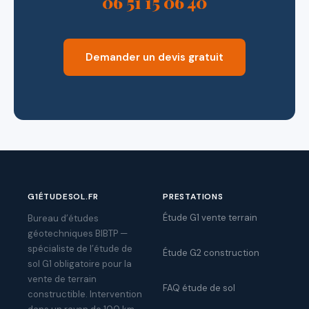
06 51 15 06 40
Demander un devis gratuit
G1ÉTUDESOL.FR
PRESTATIONS
Étude G1 vente terrain
Bureau d’études
géotechniques BIBTP —
spécialiste de l’étude de
Étude G2 construction
sol G1 obligatoire pour la
vente de terrain
FAQ étude de sol
constructible. Intervention