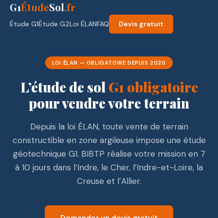
G1
Étude
Sol
.fr
Étude G1
Étude G2
Loi ÉLAN
FAQ
Devis gratuit
LOI ÉLAN — OBLIGATOIRE DEPUIS 2020
L’étude de sol
G1 obligatoire
pour vendre votre terrain
Depuis la loi ÉLAN, toute vente de terrain
constructible en zone argileuse impose une étude
géotechnique G1. BIBTP réalise votre mission en 7
à 10 jours dans l’Indre, le Cher, l’Indre-et-Loire, la
Creuse et l’Allier.