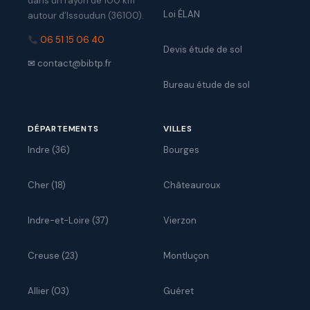
dans un rayon de 100 km
Loi ÉLAN
autour d’Issoudun (36100).
06 51 15 06 40
Devis étude de sol
✉
contact@bibtp.fr
Bureau étude de sol
DÉPARTEMENTS
VILLES
Indre (36)
Bourges
Cher (18)
Châteauroux
Indre-et-Loire (37)
Vierzon
Creuse (23)
Montluçon
Allier (03)
Guéret