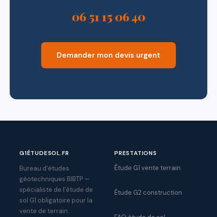
06 51 15 06 40
Demander mon devis urgent
G1ÉTUDESOL.FR
PRESTATIONS
Étude G1 vente terrain
Bureau d’études
géotechniques BIBTP —
spécialiste de l’étude de
Étude G2 construction
sol G1 obligatoire pour la
vente de terrain