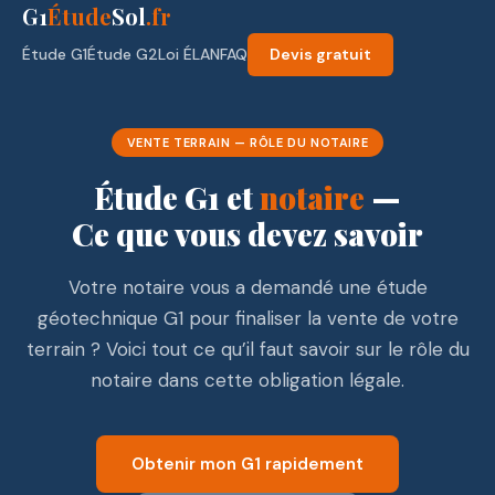
G1
Étude
Sol
.fr
Étude G1
Étude G2
Loi ÉLAN
FAQ
Devis gratuit
VENTE TERRAIN — RÔLE DU NOTAIRE
Étude G1 et
notaire
—
Ce que vous devez savoir
Votre notaire vous a demandé une étude
géotechnique G1 pour finaliser la vente de votre
terrain ? Voici tout ce qu’il faut savoir sur le rôle du
notaire dans cette obligation légale.
Obtenir mon G1 rapidement